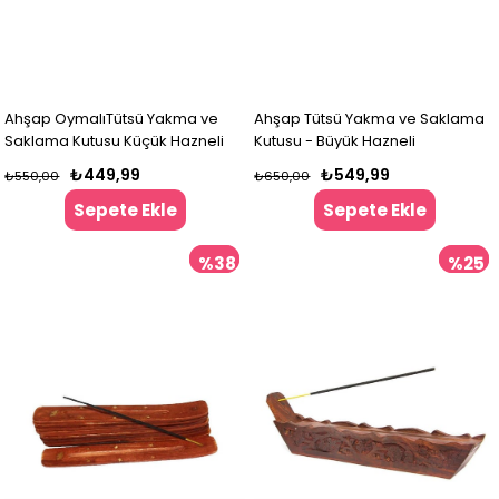
Ahşap OymalıTütsü Yakma ve
Ahşap Tütsü Yakma ve Saklama
Saklama Kutusu Küçük Hazneli
Kutusu - Büyük Hazneli
₺449,99
₺549,99
₺550,00
₺650,00
Sepete Ekle
Sepete Ekle
%38
%25
İndirim
İndir
%38İndirim
%25İndir