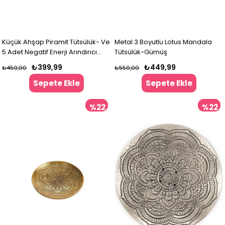
Küçük Ahşap Piramit Tütsülük- Ve
Metal 3 Boyutlu Lotus Mandala
5 Adet Negatif Enerji Arındırıcı
Tütsülük-Gümüş
Konik Tütsü
₺399,99
₺449,99
₺450,00
₺550,00
Sepete Ekle
Sepete Ekle
%22
%22
İndirim
İndir
%22İndirim
%22İndir