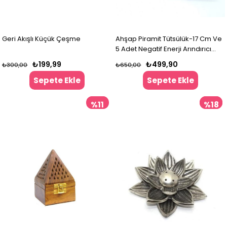
Geri Akışlı Küçük Çeşme
Ahşap Piramit Tütsülük-17 Cm Ve
5 Adet Negatif Enerji Arındırıcı
Konik Tütsü
₺199,99
₺499,90
₺300,00
₺650,00
Sepete Ekle
Sepete Ekle
%11
%18
İndirim
İndir
%11İndirim
%18İndir