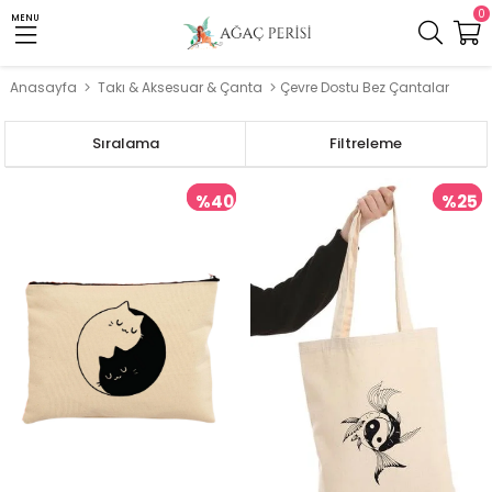
0
MENU
Anasayfa
Takı & Aksesuar & Çanta
Çevre Dostu Bez Çantalar
Sıralama
Filtreleme
%40
%25
İndirim
İndir
%40İndirim
%25İndir