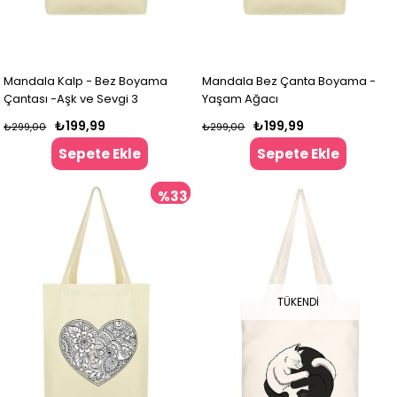
Mandala Kalp - Bez Boyama
Mandala Bez Çanta Boyama -
Çantası -Aşk ve Sevgi 3
Yaşam Ağacı
₺199,99
₺199,99
₺299,00
₺299,00
Sepete Ekle
Sepete Ekle
%33
İndirim
%33İndirim
TÜKENDI