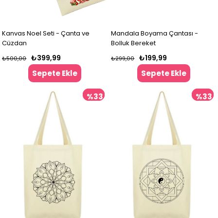
Kanvas Noel Seti - Çanta ve
Mandala Boyama Çantası -
Cüzdan
Bolluk Bereket
₺399,99
₺199,99
₺500,00
₺299,00
Sepete Ekle
Sepete Ekle
%33
%33
İndirim
İndir
%33İndirim
%33İndir