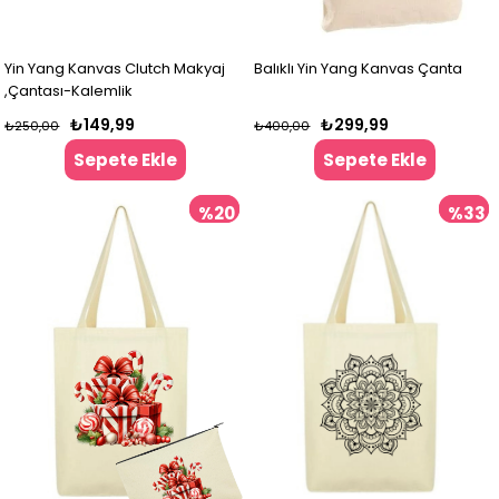
Yin Yang Kanvas Clutch Makyaj
Balıklı Yin Yang Kanvas Çanta
,Çantası-Kalemlik
₺149,99
₺299,99
₺250,00
₺400,00
Sepete Ekle
Sepete Ekle
%20
%33
İndirim
İndir
%20İndirim
%33İndir