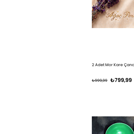
2 Adet Mor Kare Çana
₺799,99
₺999,99