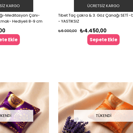
SIZ KARGO
ÜCRETSIZ KARGO
ağı-Meditasyon Çanı-
Tibet Taç çakra & 3. Göz Çanağı SETİ -1
ütsü-Tokmak- Hediyeli 8-9 cm
- YASTIKSIZ
00
₺4.450,00
₺6.000,00
te Ekle
Sepete Ekle
ÜKENDI
TÜKENDI