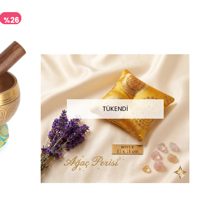
%26
İndirim
%26İndirim
TÜKENDI