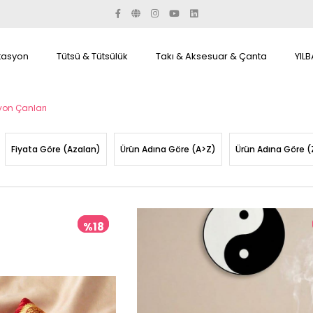
tasyon
Tütsü & Tütsülük
Takı & Aksesuar & Çanta
YILB
yon Çanları
Fiyata Göre (Azalan)
Ürün Adına Göre (A>Z)
Ürün Adına Göre (
%18
İndirim
%18İndirim