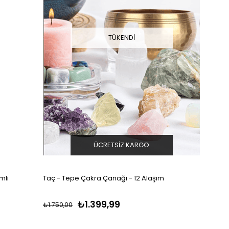
TÜKENDI
ÜCRETSIZ KARGO
mli
Taç - Tepe Çakra Çanağı - 12 Alaşım
₺1.399,99
₺1.750,00