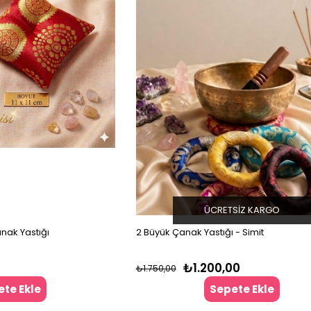
ÜCRETSIZ KARGO
anak Yastığı
2 Büyük Çanak Yastığı - Simit
₺1.200,00
₺1.750,00
te Ekle
Sepete Ekle