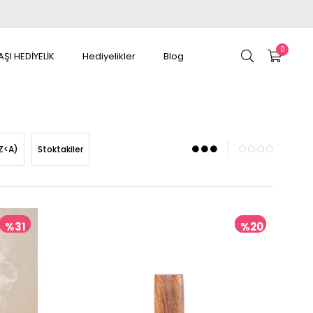
0
AŞI HEDİYELİK
Hediyelikler
Blog
Z<A)
Stoktakiler
%31
%20
İndirim
İndirim
%31İndirim
%20İndirim