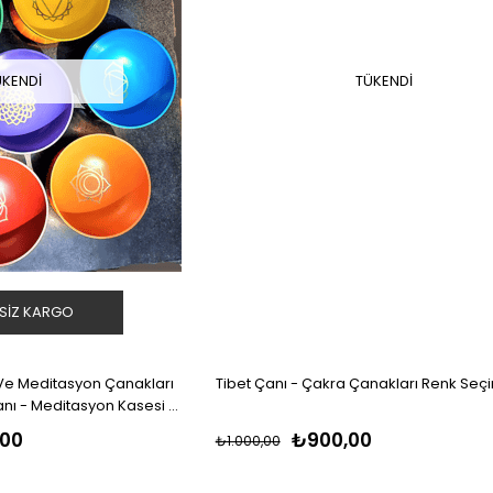
ÜKENDI
TÜKENDI
SIZ KARGO
 Ve Meditasyon Çanakları
Tibet Çanı - Çakra Çanakları Renk Seçi
anı - Meditasyon Kasesi -
,00
₺900,00
₺1.000,00