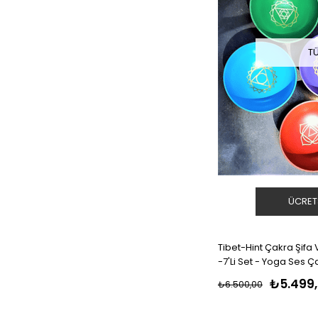
T
ÜCRET
Tibet-Hint Çakra Şifa
-7'Li Set - Yoga Ses Ç
Om Dalga Sesi
₺5.499
₺6.500,00