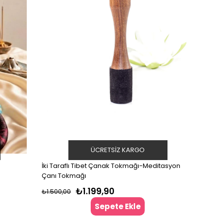
ÜCRETSIZ KARGO
İki Taraflı Tibet Çanak Tokmağı-Meditasyon
Çanı Tokmağı
₺1.199,90
₺1.500,00
Sepete Ekle