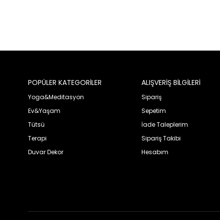
POPÜLER KATEGORİLER
ALIŞVERİŞ BİLGİLERİ
Yoga&Meditasyon
Sipariş
Ev&Yaşam
Sepetim
Tütsü
İade Taleplerim
Terapi
Sipariş Takibi
Duvar Dekor
Hesabım