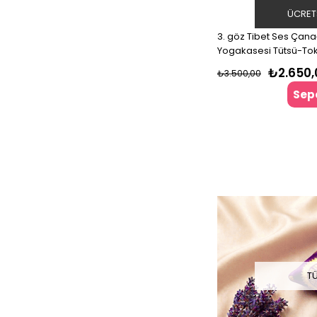
ÜCRET
3. göz Tibet Ses Çan
Yogakasesi T
₺2.650,
₺3.500,00
Sepe
T