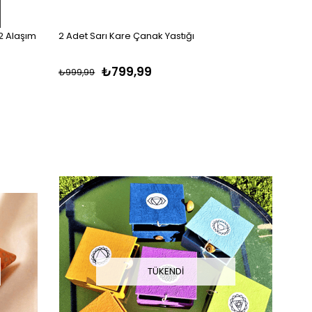
2 Alaşım
2 Adet Sarı Kare Çanak Yastığı
₺799,99
₺999,99
TÜKENDI